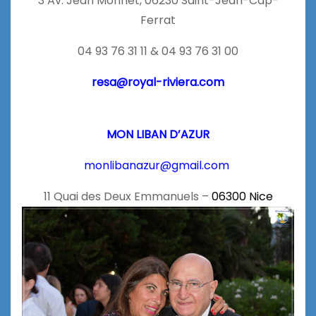
3 Av. Jean Monnet, 06230 Saint-Jean-Cap-
Ferrat
04 93 76 31 11 & 04 93 76 31 00
resa@royal-riviera.com
MON LIBAN D’AZUR
monlibanazur@gmail.com
11 Quai des Deux Emmanuels –
06300 Nice