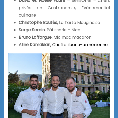
David et Noëlle Faure –
SensÔriel – Chefs
privés en Gastronomie, Evénementiel
culinaire
Christophe Boutès,
La Tarte Mouginoise
Serge Serain
, Pâtisserie – Nice
Bruno Laffargue,
Mic mac macaron
Aline Kamakian,
C
heffe libano-arménienne