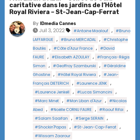
caritative dans les jardins de l’Hôtel
Royal Riviera – St-Jean-Cap-Ferrat
By
IDmedia Cannes
Juil 3, 2022
,
#Antoine Maalouf
#Bruno
,
,
LAFFARGUE
#Bruno MERCADAL
#Christophe
,
,
Boutès
#Côte d'Azur France
#David
,
,
FAURE
#Elisabeth AZOULAY
#François-Régis
,
,
Simon
#Geoffroy Szamburski
#Géraldine
,
,
Ghostine
#Hôtel Royal Riviera
#Jean-
,
,
François DIETERICH
#Laurence JENK
,
,
#Laurence Jenkell
#Lucas Simoncini
,
,
#Marc Minet
#Mon Liban d'Azur
#Nicolas
,
,
,
Abed
#Noëlle CORNU FAURE
#Raouf Rifai
,
,
#Salam Saaifan
#Serge SERAIN
,
,
#Shockin'Papas
#St-Jean-Cap-Ferrat
#Wissam Zaarour