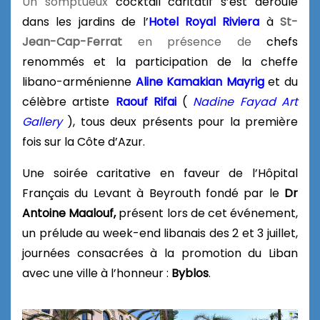
Un somptueux
cocktail caritatif s’est déroulé
dans les jardins de l’
Hotel Royal Riviera
à
St-
Jean-Cap-Ferrat
en présence de
chefs
renommés et
la participation de la cheffe
libano-arménienne
Aline Kamakian
Mayrig
et du
célèbre artiste
Raouf Rifai
(
Nadine Fayad Art
Gallery
),
tous deux présents pour la première
fois sur la Côte d’Azur.
Une soirée caritative en faveur de l’Hôpital
Français du Levant à Beyrouth fondé par le
Dr
Antoine Maalouf,
présent lors de cet événement,
un prélude au week-end libanais des 2 et 3 juillet,
journées consacrées à la promotion du Liban
avec une ville à l’honneur :
Byblos
.