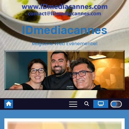
IDmediacannes
Magazine Web Evénementiel