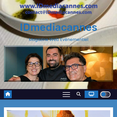
IDmediacannes
Magazine Web Evénementiel