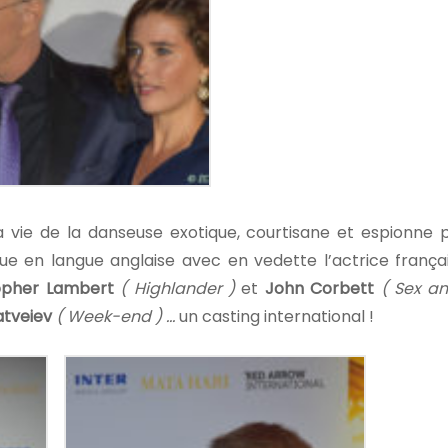
la vie de la danseuse exotique, courtisane et espionne 
e en langue anglaise avec en vedette l’actrice franç
opher
Lambert
( Highlander )
et
John Corbett
( Sex an
tveiev
( Week-end ) …
un casting international !