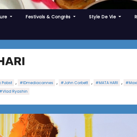
ture
Festivals & Congrès
Style De Vie
HARI
,
,
,
,
k Pabst
#IDmediacannes
#John Corbett
#MATA HARI
#Maxi
#Vlad Ryashin