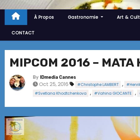
À Propos
Gastronomie
Art & Cul
CONTACT
MIPCOM 2016 – MATA 
By
IDmedia Cannes
Oct 25, 2016
,
#Christophe LAMBERT
#Henri
,
,
#Svetlana Khodtchenkova
#Vahina GIOCANTE