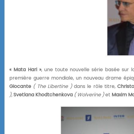
« Mata Hari »
, une toute nouvelle série basée sur 
première guerre mondiale, un nouveau drame épiqu
Giocante
( The Libertine )
dans le rôle titre,
Christ
),
Svetlana Khodtchenkova
( Wolverine )
et
Maxim Ma