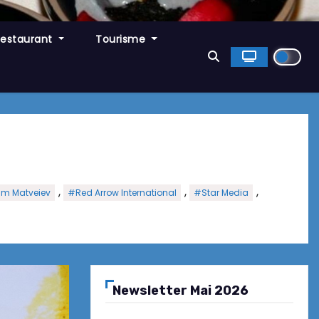
Restaurant
Tourisme
,
,
,
m Matveiev
#Red Arrow International
#Star Media
Newsletter Mai 2026