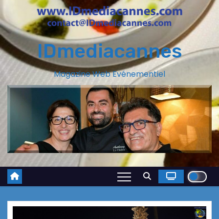
IDmediacannes
Magazine Web Evénementiel