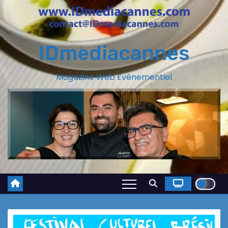
IDmediacannes
Magazine Web Evénementiel