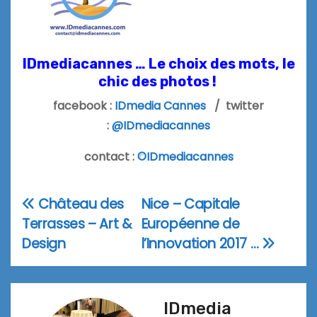
IDmediacannes … Le choix des mots, le
chic des photos !
facebook :
IDmedia Cannes
/ twitter
:
@IDmediacannes
contact :
©IDmediacannes
Château des
Nice – Capitale
Navigation
Terrasses – Art &
Européenne de
de
Design
l’Innovation 2017 …
l’article
IDmedia