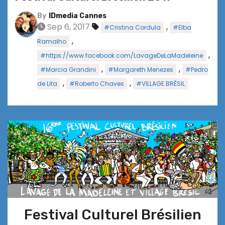
By
IDmedia Cannes
Sep 6, 2017
,
#Cristina Cordula
#Elba
,
Ramalho
,
#https://www.facebook.com/LavageDeLaMadeleine
,
,
#Marcia Grandini
#Margareth Menezes
#Pedro
,
,
de Lita
#Roberto Chaves
#VILLAGE BRÉSIL
Festival Culturel Brésilien