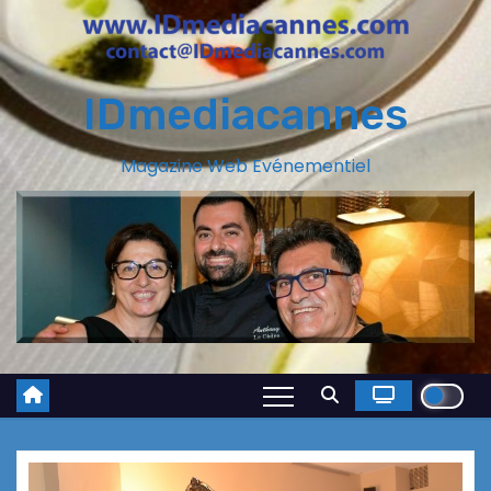
IDmediacannes
Magazine Web Evénementiel