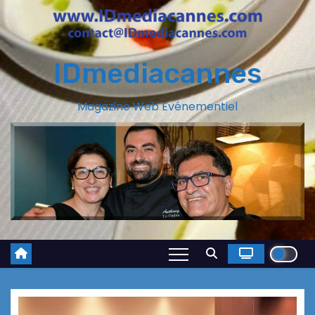
IDmediacannes
Magazine Web Evénementiel