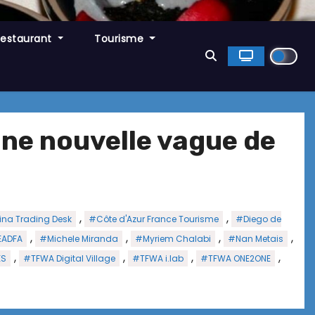
Restaurant
Tourisme
ne nouvelle vague de
,
,
na Trading Desk
#Côte d'Azur France Tourisme
#Diego de
,
,
,
,
ADFA
#Michele Miranda
#Myriem Chalabi
#Nan Metais
,
,
,
,
ES
#TFWA Digital Village
#TFWA i.lab
#TFWA ONE2ONE