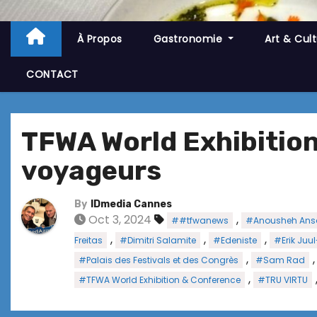
À Propos
Gastronomie
Art & Cul
CONTACT
TFWA World Exhibitio
voyageurs
By
IDmedia Cannes
Oct 3, 2024
,
##tfwanews
#Anousheh Ansa
,
,
,
Freitas
#Dimitri Salamite
#Edeniste
#Erik Juu
,
#Palais des Festivals et des Congrès
#Sam Rad
,
#TFWA World Exhibition & Conference
#TRU VIRTU