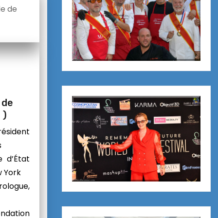
de de
 de
 )
résident
s
e d’État
w York
rologue,
ondation