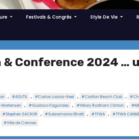
ture
Festivals & Congrès
Style De Vie
n & Conference 2024 … u
,
,
,
,
ri
#ASUTIL
#Carlos Loaiza-Keel
#Carlton Beach Club
#Chi
,
,
,
l-Mortensen
#Gustavo Fagundes
#Hillary Rodham Clinton
#ME
,
,
,
,
#Stephen SACKUR
#Subramania Bhatt
#TFWA
#TFWA CANN
,
#Ville de Cannes