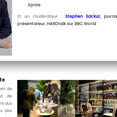
Xprize
Et un modérateur :
Stephen Sackur,
j
ourna
présentateur, HARDtalk sur BBC World
te
ein de
ut de
re aux
rs des