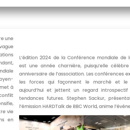
re une
 vague
ations
L’édition 2024 de la Conférence mondiale de
dant,
est une année charnière, puisqu’elle célèbr
ndiale
anniversaire de l’association. Les conférences e
Moyen-
les forces qui façonnent le marché et l
e met à
aujourd’hui et jettent un regard introspectif
onflit
tendances futures. Stephen Sackur, présenta
sifie,
l’émission HARDTalk de BBC World, anime l’évén
tre vie
ons en