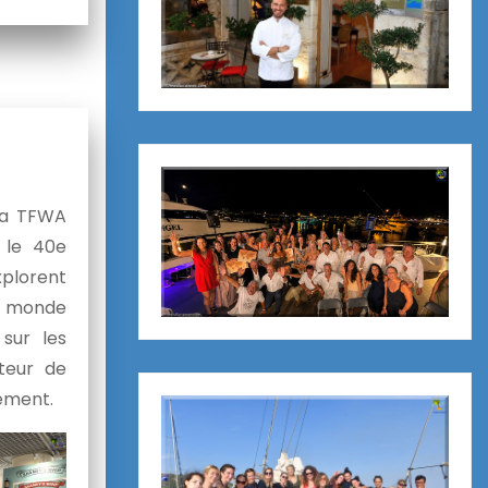
 la TFWA
e le 40e
xplorent
e monde
 sur les
teur de
ement.