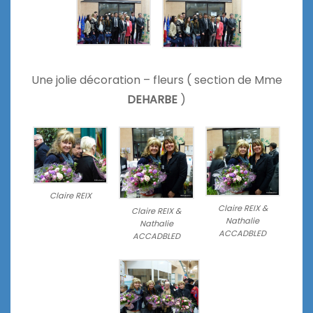
Une jolie décoration – fleurs ( section de Mme
DEHARBE
)
Claire REIX
Claire REIX &
Claire REIX &
Nathalie
Nathalie
ACCADBLED
ACCADBLED