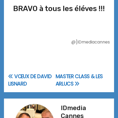
BRAVO à tous les éléves !!!
@]IDmediacannes
VŒUX DE DAVID
MASTER CLASS & LES
Navigation
LISNARD
ARLUCS
de
l’article
IDmedia
Cannes