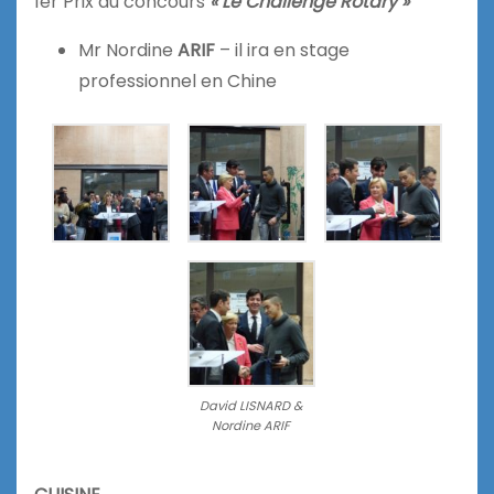
1er Prix du concours
« Le Challenge Rotary »
Mr Nordine
ARIF
– il ira en stage
professionnel en Chine
David LISNARD &
Nordine ARIF