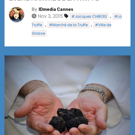
By
IDmedia Cannes
Nov 3, 2015
,
#Jacques CHIBOIS
#La
,
,
Truffe
#Marché de la Truffe
#Ville de
Grasse