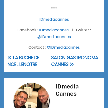
***
IDmediacannes
Facebook :
IDmediacannes
/ Twitter :
@IDmediacannes
Contact :
©IDmediacannes
LA BUCHE DE
SALON GASTRONOMA
Navigation
NOEL LENOTRE
CANNES
de
l’article
IDmedia
Cannes