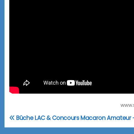
www.
Bûche LAC & Concours Macaron Amateur 
Navigation
de