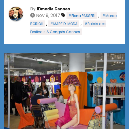
By
IDmedia Cannes
Nov 9, 2017
,
#Elena PASSERI
#Marco
,
,
BORIOLI
#MARE DI MODA
#Palais des
Festivals & Congrès Cannes