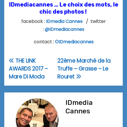
IDmediacannes … Le choix des mots, le
chic des photos !
facebook :
IDmedia Cannes
/ twitter
:
@IDmediacannes
contact :
©IDmediacannes
THE LINK
22ème Marché de la
Navigation
AWARDS 2017 –
Truffe – Grasse – Le
de
Mare Di Moda
Rouret
l’article
IDmedia
Cannes