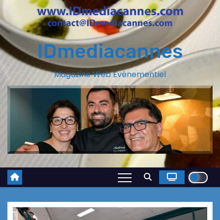
IDmediacannes
Magazine Web Evénementiel