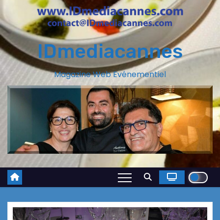
IDmediacannes
Magazine Web Evénementiel