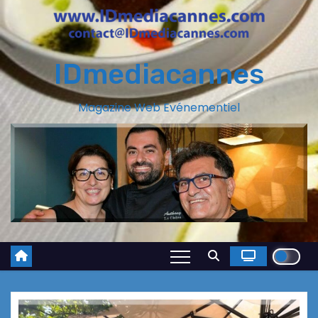
IDmediacannes
Magazine Web Evénementiel