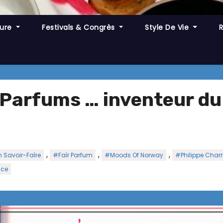
ture
Festivals & Congrès
Style De Vie
Parfums … inventeur du
,
,
,
n Savoir-Faîre
#Faîr Parfum
#Moods Of Norway
#Philippe Charr
nce