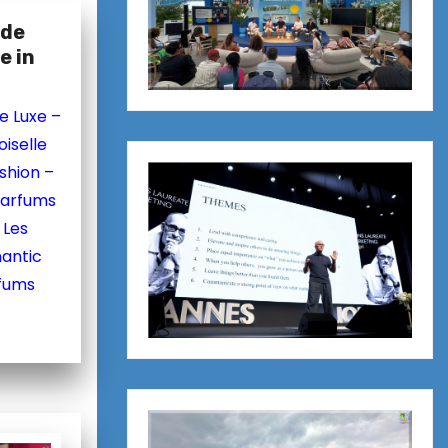
 de
e in
e Luxe –
iselle
shion –
Parfums
–
Les
antic
rfums