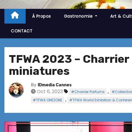
À Propos
Gastronomie
Art & Cul
CONTACT
TFWA 2023 – Charrier 
miniatures
By
IDmedia Cannes
Oct 6, 2023
,
#Charrier Parfums
#Collectio
,
#TFWA ONE2ONE
#TFWA World Exhibition & Confere