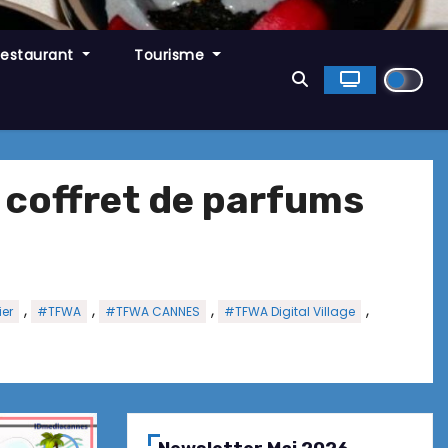
Restaurant
Tourisme
 coffret de parfums
,
,
,
,
ier
#TFWA
#TFWA CANNES
#TFWA Digital Village