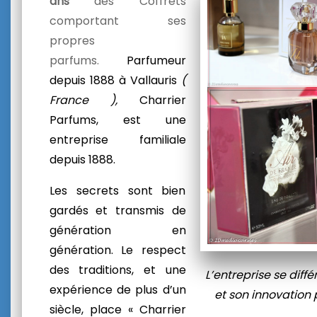
ans
des Coffrets
comportant ses
propres
parfums.
Parfumeur
depuis 1888 à Vallauris
(
France ),
Charrier
Parfums, est une
entreprise familiale
depuis 1888.
Les secrets sont bien
gardés et transmis de
génération en
génération.
Le respect
des traditions, et une
L’entreprise
se diffé
expérience de plus d’un
et son innovatio
siècle, place « Charrier