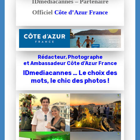
IDmediacannes – Partenaire
Officiel
Côte d’Azur France
Rédacteur, Photographe
et
Ambassadeur Côte d’Azur France
IDmediacannes … Le choix des
mots, le chic des photos !