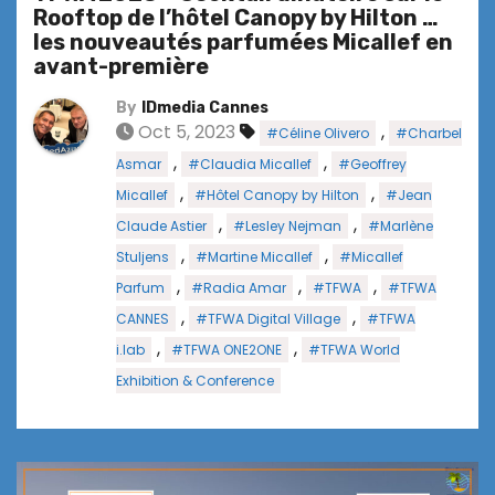
Rooftop de l’hôtel Canopy by Hilton …
les nouveautés parfumées Micallef en
avant-première
By
IDmedia Cannes
Oct 5, 2023
,
#Céline Olivero
#Charbel
,
,
Asmar
#Claudia Micallef
#Geoffrey
,
,
Micallef
#Hôtel Canopy by Hilton
#Jean
,
,
Claude Astier
#Lesley Nejman
#Marlène
,
,
Stuljens
#Martine Micallef
#Micallef
,
,
,
Parfum
#Radia Amar
#TFWA
#TFWA
,
,
CANNES
#TFWA Digital Village
#TFWA
,
,
i.lab
#TFWA ONE2ONE
#TFWA World
Exhibition & Conference