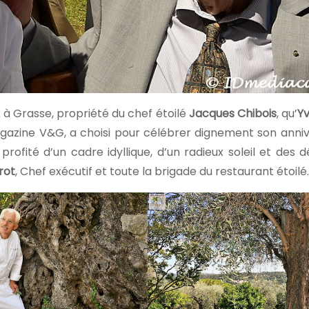
x à Grasse, propriété du chef étoilé
Jacques Chibois
, qu’
Y
agazine V&G, a choisi pour célébrer dignement son anniv
fité d’un cadre idyllique, d’un radieux soleil et des d
rot
, Chef exécutif et toute la brigade du restaurant étoilé