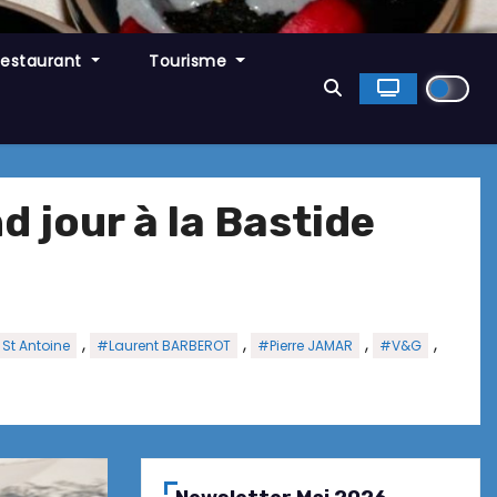
Restaurant
Tourisme
 jour à la Bastide
,
,
,
,
St Antoine
#Laurent BARBEROT
#Pierre JAMAR
#V&G