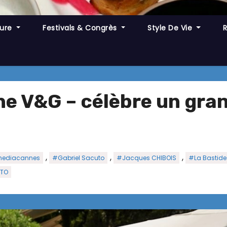
ture
Festivals & Congrès
Style De Vie
e V&G – célèbre un grand
,
,
,
ediacannes
#Gabriel Sacuto
#Jacques CHIBOIS
#La Bastide 
UTO