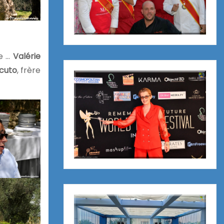
re …
Valérie
acuto
, frère