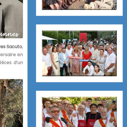
ves Sacuto
,
ersaire en
élices d’un
.