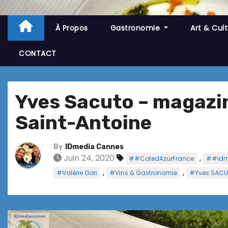
À Propos
Gastronomie
Art & Cul
CONTACT
Yves Sacuto – magazin
Saint-Antoine
By
IDmedia Cannes
Juin 24, 2020
,
##CotedAzurFrance
##idm
,
,
#Valérie Gori
#Vins & Gastronomie
#Yves SAC