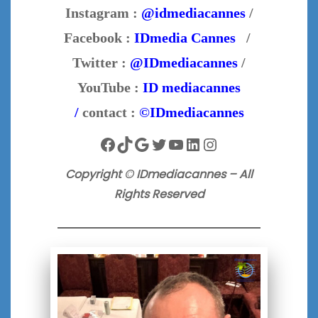
Instagram :
@idmediacannes
/
Facebook :
IDmedia Cannes
/
Twitter :
@IDmediacannes
/
YouTube :
ID mediacannes
/
contact :
©IDmediacannes
Facebook
TikTok
Google
Twitter
YouTube
LinkedIn
Instagram
Copyright © IDmediacannes – All
Rights Reserved