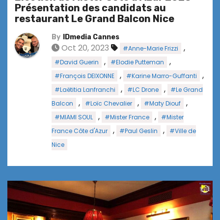
Présentation des candidats au
restaurant Le Grand Balcon Nice
By
IDmedia Cannes
Oct 20, 2023
,
#Anne-Marie Frizzi
,
,
#David Guerin
#Elodie Putteman
,
,
#François DEIXONNE
#Karine Marro-Guffanti
,
,
#Laëtitia Lanfranchi
#LC Drone
#Le Grand
,
,
,
Balcon
#Loïc Chevalier
#Maty Diouf
,
,
#MIAMI SOUL
#Mister France
#Mister
,
,
France Côte d'Azur
#Paul Geslin
#Ville de
Nice