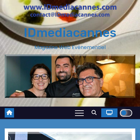
IDmediacannes
Magazine Web Evénementiel