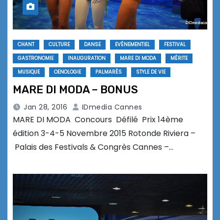
CHANT
CULTURE
DANSE
EVÉNEMENTIEL
FESTIVAL
GASTRONOMIE
INAUGURATION
MARE DI MODA
MÉRITE
MUSIQUE
OENOLOGIE
PALMARÈS
STYLE DE VIE
MARE DI MODA – BONUS
Jan 28, 2016
IDmedia Cannes
MARE DI MODA Concours Défilé Prix 14ème
édition 3-4-5 Novembre 2015 Rotonde Riviera –
Palais des Festivals & Congrès Cannes –…