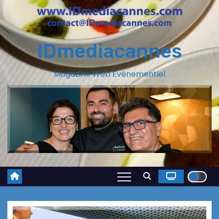
IDmediacannes
Magazine Web Evénementiel