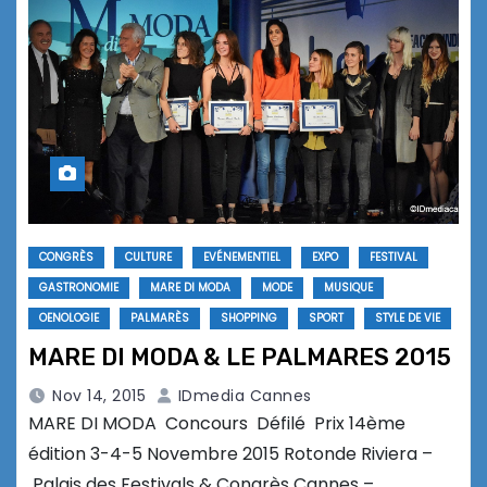
CONGRÈS
CULTURE
EVÉNEMENTIEL
EXPO
FESTIVAL
GASTRONOMIE
MARE DI MODA
MODE
MUSIQUE
OENOLOGIE
PALMARÈS
SHOPPING
SPORT
STYLE DE VIE
MARE DI MODA & LE PALMARES 2015
Nov 14, 2015
IDmedia Cannes
MARE DI MODA Concours Défilé Prix 14ème
édition 3-4-5 Novembre 2015 Rotonde Riviera –
Palais des Festivals & Congrès Cannes –…