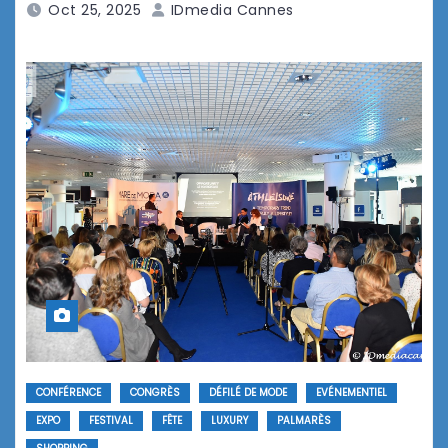
Oct 25, 2025
IDmedia Cannes
CONFÉRENCE
CONGRÈS
DÉFILÉ DE MODE
EVÉNEMENTIEL
EXPO
FESTIVAL
FÊTE
LUXURY
PALMARÈS