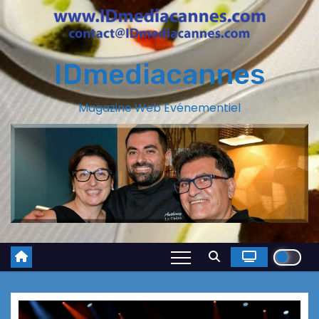
IDmediacannes
Magazine Web Evénementiel